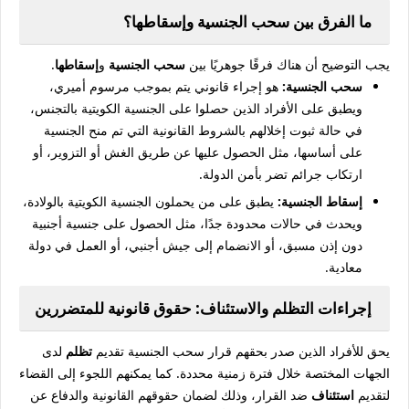
ما الفرق بين سحب الجنسية وإسقاطها؟
يجب التوضيح أن هناك فرقًا جوهريًا بين
سحب الجنسية
و
إسقاطها
.
سحب الجنسية:
هو إجراء قانوني يتم بموجب مرسوم أميري،
ويطبق على الأفراد الذين حصلوا على الجنسية الكويتية بالتجنس،
في حالة ثبوت إخلالهم بالشروط القانونية التي تم منح الجنسية
على أساسها، مثل الحصول عليها عن طريق الغش أو التزوير، أو
ارتكاب جرائم تضر بأمن الدولة.
إسقاط الجنسية:
يطبق على من يحملون الجنسية الكويتية بالولادة،
ويحدث في حالات محدودة جدًا، مثل الحصول على جنسية أجنبية
دون إذن مسبق، أو الانضمام إلى جيش أجنبي، أو العمل في دولة
معادية.
إجراءات التظلم والاستئناف: حقوق قانونية للمتضررين
يحق للأفراد الذين صدر بحقهم قرار سحب الجنسية تقديم
تظلم
لدى
الجهات المختصة خلال فترة زمنية محددة. كما يمكنهم اللجوء إلى القضاء
لتقديم
استئناف
ضد القرار، وذلك لضمان حقوقهم القانونية والدفاع عن