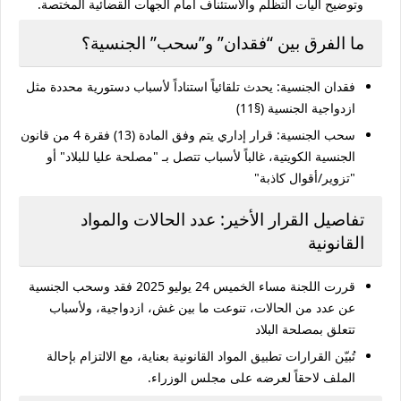
وتوضيح آليات التظلم والاستئناف أمام الجهات القضائية المختصة.
ما الفرق بين “فقدان” و”سحب” الجنسية؟
فقدان الجنسية
: يحدث تلقائياً استناداً لأسباب دستورية محددة مثل
ازدواجية الجنسية (§11)
سحب الجنسية
: قرار إداري يتم وفق المادة (13) فقرة 4 من قانون
الجنسية الكويتية، غالباً لأسباب تتصل بـ "مصلحة عليا للبلاد" أو
"تزوير/أقوال كاذبة"
تفاصيل القرار الأخير: عدد الحالات والمواد
القانونية
قررت اللجنة مساء
الخميس 24 يوليو 2025
فقد وسحب الجنسية
عن عدد من الحالات، تنوعت ما بين غش، ازدواجية، ولأسباب
تتعلق بمصلحة البلاد
تُبيّن القرارات تطبيق المواد القانونية بعناية، مع الالتزام بإحالة
الملف لاحقاً لعرضه على مجلس الوزراء.