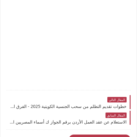
المقال التالي
خطوات تقديم التظلم من سحب الجنسية الكويتية 2025 - الفرق القانوني بين سحب الجنسية الكويتية وإجراءات التظلم والاستئناف
المقال السابق
الاستعلام عن عقد العمل الأردن برقم الجواز ك أسماء المصريين الجديدة لعقود الأردن 2025: هل تم فتح العقود؟