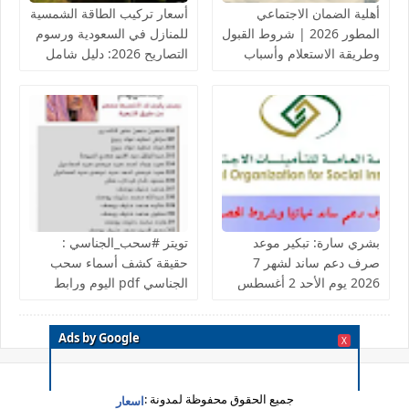
أهلية الضمان الاجتماعي
أسعار تركيب الطاقة الشمسية
المطور 2026 | شروط القبول
للمنازل في السعودية ورسوم
وطريقة الاستعلام وأسباب
التصاريح 2026: دليل شامل
عدم الأهلية والاعتراض
وخبراء
بشري سارة: تبكير موعد
تويتر #سحب_الجناسي :
صرف دعم ساند لشهر 7
حقيقة كشف أسماء سحب
2026 يوم الأحد 2 أغسطس
الجناسي pdf اليوم ورابط
الجريدة الرسمية
Ads by Google
X
جميع الحقوق محفوظة لمدونة :
اسعار