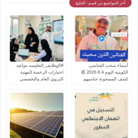
أخر المواضيع من قسم : الخليج
أسماء سحب الجناسي
#الوظايف_التعليميه مواعيد
الكويتية اليوم 4 8 2026 📰
اختبارات الرخصة المهنية
كشف المسحوبة جناسيهم
التربوي العام والتخصصي
المادة الثامنة شملت عدد من
(للرجال والنساء) عبر منصة
الفنانيين أعمال جليلة
قياس ETEC