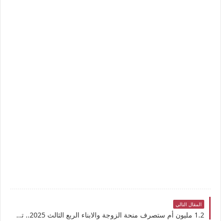
المقال التالي
1.2 مليون أم ستصرف منحة الزوجة والابناء الربع الثالث 2025.. تفاصيل صرف المنحة وموعد نزولها في بطاقات ايفاء