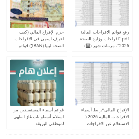
رفع قوائم الافراجات المالية
حزم الإفراج المالي (كيف
pdf "افراجات وزارة الصحة
اعرف اسمي في الافراجات
2026": مرتبات شهر (8️⃣)
الصحة ليبيا (IBAN)) قوائم
تشمل عدد من إلافراجات
اسماء الافراجات عن مراقبة
فردية وجماعية المركز
الخدمات المالية الحجر
الوطني للبحوث الطبية
الزراعي ,جهاز حرس المنشآت
والكليات التقنية والمعاهد
النفطية,جامعة المرقب, فزان,
الزنتان, الجفارة
الإفراج المالي*رابط أسماء
قوائم أسماء المستفييدين من
الافراجات المالية 2026 (
استلام أسطوانات غاز الطهي
الاستعلام عن الافراجات
لموظفي البريقة
بالرقم الوطني).. الإفراجات
تبدأ بصرف دفعات شهرية