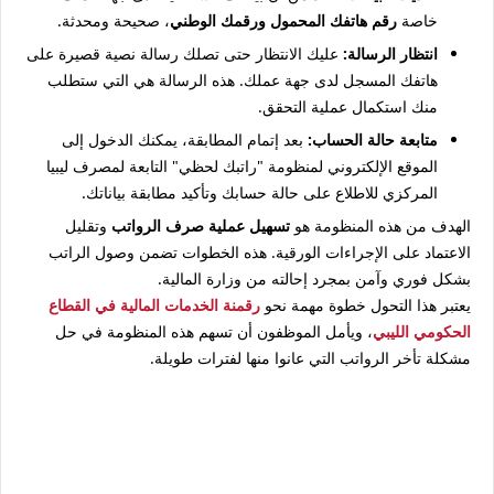
خاصة
رقم هاتفك المحمول ورقمك الوطني
، صحيحة ومحدثة.
انتظار الرسالة:
عليك الانتظار حتى تصلك رسالة نصية قصيرة على
هاتفك المسجل لدى جهة عملك. هذه الرسالة هي التي ستطلب
منك استكمال عملية التحقق.
متابعة حالة الحساب:
بعد إتمام المطابقة، يمكنك الدخول إلى
الموقع الإلكتروني لمنظومة "راتبك لحظي" التابعة لمصرف ليبيا
المركزي للاطلاع على حالة حسابك وتأكيد مطابقة بياناتك.
الهدف من هذه المنظومة هو
تسهيل عملية صرف الرواتب
وتقليل
الاعتماد على الإجراءات الورقية. هذه الخطوات تضمن وصول الراتب
بشكل فوري وآمن بمجرد إحالته من وزارة المالية.
يعتبر هذا التحول خطوة مهمة نحو
رقمنة الخدمات المالية في القطاع
الحكومي الليبي
، ويأمل الموظفون أن تسهم هذه المنظومة في حل
مشكلة تأخر الرواتب التي عانوا منها لفترات طويلة.