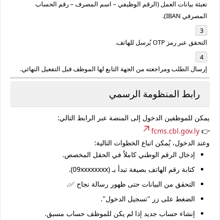
تعبئة بيانات العمل (الرقم الوظيفي – اسم المصرف – رقم الحساب
المصرفي IBAN).
التحقق عبر رمز
OTP
يُرسل للهاتف.
إرسال الطلب ومراجعته من الجهة التابع لها الموظف قبل التفعيل النهائي.
رابط المنظومة الرسمي
يمكن للموظفين الدخول إلى المنصة عبر الرابط التالي:
fcms.cbl.gov.ly
👉
وعند الدخول، يُمكن اتباع الخطوات التالية:
إدخال الرقم الوطني كاملاً في الحقل المخصص.
كتابة رقم الهاتف بصيغة تبدأ بـ (09xxxxxxxx).
التحقق من البيانات حتى ظهور رسالة نجاح ✅.
الضغط على زر "تسجيل الدخول".
إنشاء حساب جديد إذا لم يكن للموظف حساب مسبق.