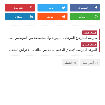
فيسبوك
تويتر
بنترست
واتساب
ريدايت
لينكدين
المقال التالي
طريقة استرجاع المرتبات المنهوبة والمستقطعة من الموظفين بعد اكتشاف سرقة جزء من المرتب بعد التسجيل في تطبيق راتبي لحظي
المقال السابق
الموعد المرتقب لإطلاق الدفعة الثانية من بطاقات الأغراض الشخصية 2025 في ليبيا.. تفاصيل وشروط الاستفادة
أخبار ليبيا
اقتصاد