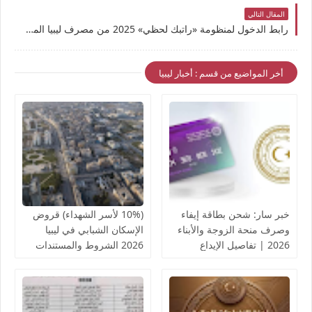
المقال التالي
رابط الدخول لمنظومة «راتبك لحظي» 2025 من مصرف ليبيا المركزي للاستعلام عن المرتبات وتفاصيل التسجيل
أخر المواضيع من قسم : أخبار ليبيا
خبر سار: شحن بطاقة إيفاء
(10% لأسر الشهداء) قروض
وصرف منحة الزوجة والأبناء
الإسكان الشبابي في ليبيا
2026 | تفاصيل الإيداع
2026 الشروط والمستندات
والروابط الرسمية
المطلوبة | دليل شامل
والتعديلات الجديدة