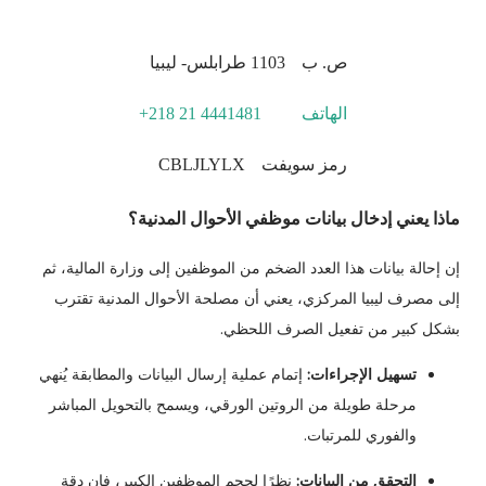
ص. ب
1103 طرابلس- ليبيا
الهاتف
+218 21 4441481
رمز سويفت
CBLJLYLX
ماذا يعني إدخال بيانات موظفي الأحوال المدنية؟
إن إحالة بيانات هذا العدد الضخم من الموظفين إلى وزارة المالية، ثم
إلى مصرف ليبيا المركزي، يعني أن مصلحة الأحوال المدنية تقترب
بشكل كبير من تفعيل الصرف اللحظي.
تسهيل الإجراءات:
إتمام عملية إرسال البيانات والمطابقة يُنهي
مرحلة طويلة من الروتين الورقي، ويسمح بالتحويل المباشر
والفوري للمرتبات.
التحقق من البيانات:
نظرًا لحجم الموظفين الكبير، فإن دقة