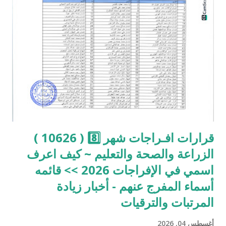
سيحصلون على مستحقاتهم وفق النظام التقليدي المعتمد عبر الحوافظ
المالية، مع إرسال رسائل نصية لإبلاغهم بالإجراء المتخذ. 🔍 رابط
منظومة أسماء الإفراجات المالية يوليو 2026 في ليبيا | كيف تعرف
اسمك في الإفراجات الصحية والخدمة المدنية؟ اسماء المشمولين
بقوائم الافراجات المالية الجديدة عن "10626 موظف" كيف اعرف
اسمي في الإفراجا...
قرارات افـراجات شهر 8️⃣ ( 10626 )
الزراعة والصحة والتعليم ~ كيف اعرف
اسمي في الإفراجات 2026 >> قائمه
أسماء المفرج عنهم - أخبار زيادة
المرتبات والترقيات
أغسطس 04, 2026