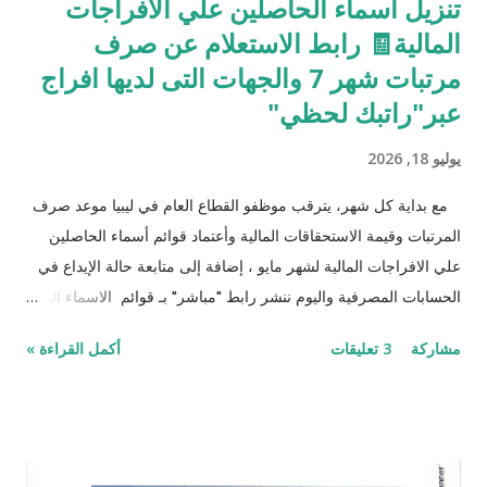
تنزيل أسماء الحاصلين علي الافراجات
المالية🧾 رابط الاستعلام عن صرف
مرتبات شهر 7 والجهات التى لديها افراج
عبر"راتبك لحظي"
يوليو 18, 2026
مع بداية كل شهر، يترقب موظفو القطاع العام في ليبيا موعد صرف
المرتبات وقيمة الاستحقاقات المالية وأعتماد قوائم أسماء الحاصلين
علي الافراجات المالية لشهر مايو ، إضافة إلى متابعة حالة الإيداع في
الحسابات المصرفية واليوم ننشر رابط "مباشر" بـ قوائم الاسماء التي
تحصلت علي افراج في جميع القطآعآات وتعديل الدرجات علي رابط
مشاركة
3 تعليقات
أكمل القراءة »
المنظومة الافراجات المالية رابط الاستعلام عن صرف مرتبات شهر 7
والجهات التى لديها افراج عبر"راتبك لحظي" جميع لاسماء التي في
المنظومة سوف يتم الإفراج عنهم في التاريخ المرفق لهم وما يقارب
200 ألف موظف، رغم مطابقة بياناتهم، لن يتمكنوا حالياً من استلام
مرتباتهم عبر الآلية الرقمية راتبي لحظي . وبيّن أن هؤلاء الموظفين