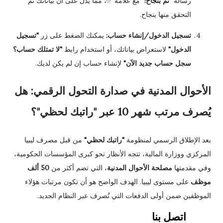
رسالة
"تم بنجاح!"
مع علامة ✅، مما يدل على أن بياناتك تم
التحقق منها بنجاح.
تسجيل الدخول/إنشاء حساب:
يمكنك الضغط على زر
"تسجيل
الدخول"
لاستعراض بياناتك، أو استخدام رابط
"لا تمتلك حساب؟
سجل حساب جديد الآن"
لإنشاء حساب إن لم يكن لديك.
الأحوال المدنية في صدارة التحول الرقمي: هل
يُصرف مرتب شهر 10 عبر "راتبك لحظي"؟
بعد الإطلاق الرسمي لمنظومة
"راتبك لحظي"
من قبل مصرف ليبيا
المركزي ووزارة المالية، تتجه الأنظار نحو كبرى المؤسسات الحكومية،
وفي مقدمتها
مصلحة الأحوال المدنية
، التي تضم أكثر من
50 ألف
موظف
على مستوى ليبيا. الهدف الواضح هو أن تكون مرتبات هؤلاء
الموظفين ضمن أولى الدفعات التي تُصرف عبر النظام الجديد.
اتصل بنا