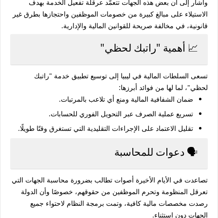
وأشار إلى أن بعض هذه الجهات تتعمّد
عرقلة تفعيل الخدمة
بهدف
الاستيلاء على مبالغ كبيرة من
خصومات الموظفين
واحتجازها بطرق غير
قانونية، في مخالفة صريحة للقوانين المالية والإدارية.
📈 أهمية "راتبك لحظي"
تسعى السلطات المالية في ليبيا إلى توسيع تطبيق خدمة "راتبك
لحظي"، لما لها من فوائد أبرزها:
ضمان
الشفافية المالية
ومنع أي تلاعب بالمرتبات.
تسريع عملية الصرف عبر التحويل الفوري للحسابات.
تقليل الاعتماد على الإجراءات التقليدية التي تستغرق وقتًا طويلًا.
🗣️ دعوات للمحاسبة
تصاعدت في الأيام الأخيرة أصوات تطالب بضرورة
محاسبة الجهات
التي
تعرقل المنظومة وتحرم الموظفين من حقوقهم، خصوصًا وأن الدولة
رصدت مخصصات مالية كافية، وتمت برمجة النظام لاحتواء جميع
الجهات دون استثناء.