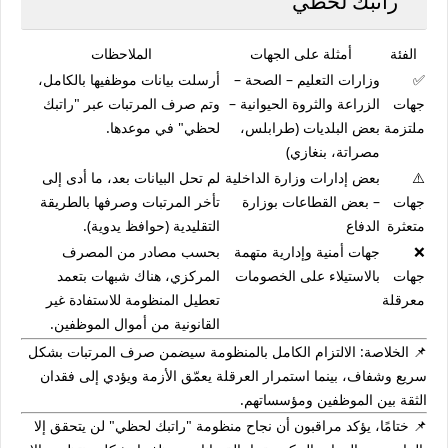
"راتبك لحظي"
الفئة
أمثلة على الجهات
الملاحظات
✅
وزارات التعليم – الصحة –
أرسلت بيانات موظفيها بالكامل،
جهات
الزراعة والثروة الحيوانية –
وتم صرف المرتبات عبر "راتبك
ملتزمة
بعض البلديات (طرابلس،
لحظي" في موعدها.
مصراتة، بنغازي)
⚠️
بعض إدارات وزارة الداخلية
لم تحل البيانات بعد، ما أدى إلى
جهات
– بعض القطاعات بوزارة
تأخر المرتبات وصرفها بالطريقة
متعثرة
الدفاع
التقليدية (حوافظ يدوية).
❌
جهات أمنية وإدارية متهمة
بحسب مصادر من المصرف
جهات
بالاستيلاء على الخصومات
المركزي، هناك شبهات بتعمد
معرقلة
تعطيل المنظومة للاستفادة غير
القانونية من أموال الموظفين.
📌
الخلاصة:
الالتزام الكامل بالمنظومة سيضمن صرف المرتبات بشكل
سريع وشفاف، بينما استمرار العرقلة يعمّق الأزمة ويؤدي إلى فقدان
الثقة بين الموظفين ومؤسساتهم.
📌 ختامًا، يؤكد مراقبون أن نجاح
منظومة "راتبك لحظي"
لن يتحقق إلا