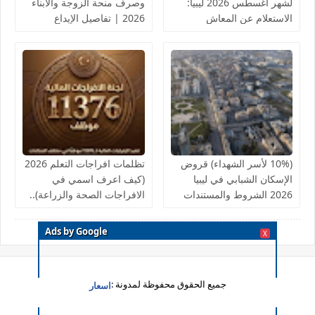
لشهر أغسطس 2026 ليبيا:
وصرف منحة الزوجة والأبناء
الاستعلام عن المعاش
2026 | تفاصيل الإيداع
التقاعدي
والروابط الرسمية
(10% لأسر الشهداء) قروض
تظلمات افراجات التعلم 2026
الإسكان الشبابي في ليبيا
(كيف اعرف اسمي في
2026 الشروط والمستندات
الافراجات الصحة والزراعة)..
المطلوبة | دليل شامل
قوائم اسماء الافراجات المالية
والتعديلات الجديدة
بالخدمات الصحية لمكاتب
Ads by Google
X
الصحة ومراقبات التعليم
جميع الحقوق محفوظة لمدونة :
اسعار