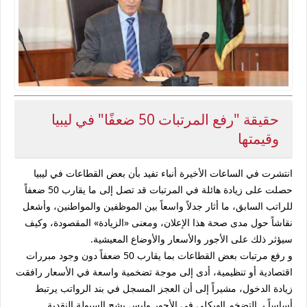
حقيقة "رفع المرتبات 50 ضعفًا" في ليبيا
وقيمتها
انتشرت في الساعات الأخيرة أنباء تفيد بأن بعض القطاعات في ليبيا
حصلت على
زيادة هائلة في المرتبات
قد تصل إلى ما يقارب
50 ضعفاً
للراتب السابق، ما أثار جدلاً واسعاً بين الموظفين والمواطنين، وأشعل
نقاشاً حول مدى صحة هذا الإعلان، ومعنى «الزيادة» المقصودة، وكيف
سيؤثر ذلك على الأجور والأسعار والأوضاع المعيشية.
و رفع مرتبات بعض القطاعات بما يقارب 50 ضعفاً دون وجود مبررات
اقتصادية أو تنظيمية، أدى إلى موجة تضخمية واسعة في الأسعار رافقت
زيادة الدخول، مشيراً إلى أن العجز المسجل في بند الرواتب يرتبط
أساساً بـ التضخم الهيكلي في الأجور وليس بشح السيولة النقدية.