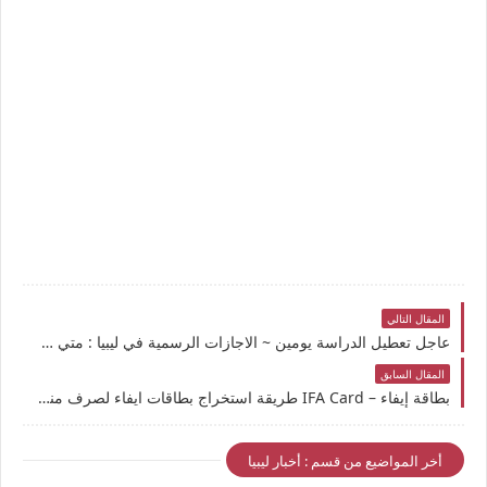
المقال التالي
عاجل تعطيل الدراسة يومين ~ الاجازات الرسمية في ليبيا : متي موعد "عطلة نصف السنة 2026 ليبيا" والتقويم الدراسي في رمضان (لصفوف النقل الأساسي والثانوي)
المقال السابق
بطاقة إيفاء – IFA Card طريقة استخراج بطاقات ايفاء لصرف منحة الزوجة والاولاد وموعد نزول المنحة
أخر المواضيع من قسم : أخبار ليبيا