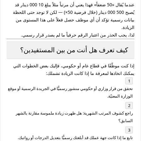
عندما يُقال «50 ضعفاً» فهذا يعني أن مرتباً مثلاً يبلغ
10 000 دينار
قد
يُصبح
500 000 دينار
(خلال فرضية 50×) — لكن لا توجد حتى اللحظة
بيانات رسمية تؤكد أن أي موظف حصل فعلاً على هذا المستوى من
الزيادة.
لذا، يجب الحذر من اعتبار الرقم حرفياً ما لم يصدر قرار رسمي.
كيف تعرف هل أنت من بين المستفيدين؟
إذا كنت موظّفًا في قطاع عام أو حكومي، فإليك بعض الخطوات التي
يمكنك اتخاذها لمعرفة ما إذا كانت الزيادة تشملك:
تحقق من
قرار وزاري أو حكومي
منشور رسميًّا في الجريدة الرسمية أو موقع
الوزارة المعنيّة.
راجع كشوف المرتب الشهرية: هل ظهرت زيادة ملموسة مقارنة بالشهر
السابق؟
تابع ما إذا كانت
جهة عملك
قد أبلغتك رسميًّا بتعديل الدرجات أو رواتبك.