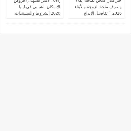
خبر سار: شحن بطاقة إيفاء
(10% لأسر الشهداء) قروض
وصرف منحة الزوجة والأبناء
الإسكان الشبابي في ليبيا
2026 | تفاصيل الإيداع
2026 الشروط والمستندات
والروابط الرسمية
المطلوبة | دليل شامل
والتعديلات الجديدة