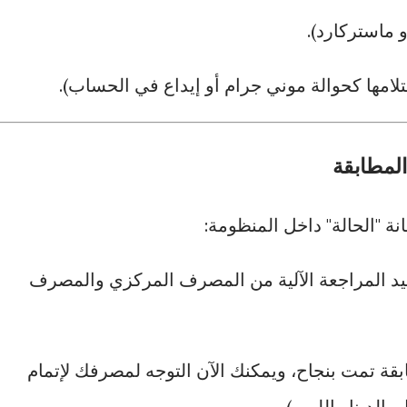
و ماستركارد).
لامها كحوالة موني جرام أو إيداع في الحساب).
المطابقة
ة "الحالة" داخل المنظومة:
د المراجعة الآلية من المصرف المركزي والمصرف
قة تمت بنجاح، ويمكنك الآن التوجه لمصرفك لإتمام
بالدينار الليبي).