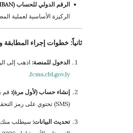
الرقم الدولي للحساب (IBAN):
الركيزة الأساسية لعملية المطا
ثانياً: خطوات إجراء المطابقة 
الدخول للمنصة:
اذهب إلى الرا
.
fcms.cbl.gov.ly
إنشاء حساب (لأول مرة):
قم ب
(SMS) تحتوي على رمز التحقق لتأكيد الملكية.
تحديث البيانات:
سيطلب منك ال