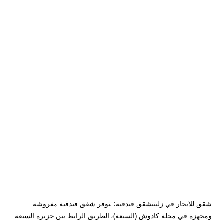
شقق للايجار في زليتنشقق فندقية: تتوفر شقق فندقية مفروشة
ومجهزة في محلة كادوش (السبعة)، الطريق الرابط بين جزيرة السبعة