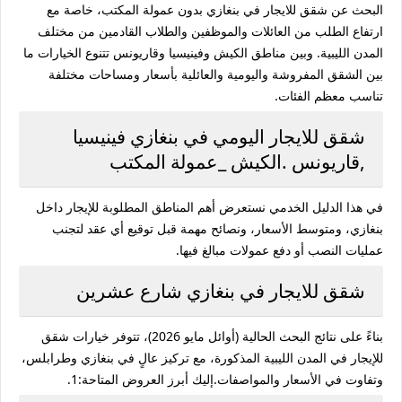
البحث عن
شقق للايجار في بنغازي بدون عمولة المكتب
، خاصة مع
ارتفاع الطلب من العائلات والموظفين والطلاب القادمين من مختلف
المدن الليبية. وبين مناطق الكيش وفينيسيا وقاريونس تتنوع الخيارات ما
بين الشقق المفروشة واليومية والعائلية بأسعار ومساحات مختلفة
تناسب معظم الفئات.
شقق للايجار اليومي في بنغازي فينيسيا
,قاريونس .الكيش _عمولة المكتب
في هذا الدليل الخدمي نستعرض أهم المناطق المطلوبة للإيجار داخل
بنغازي، ومتوسط الأسعار، ونصائح مهمة قبل توقيع أي عقد لتجنب
عمليات النصب أو دفع عمولات مبالغ فيها.
شقق للايجار في بنغازي شارع عشرين
بناءً على نتائج البحث الحالية (أوائل مايو 2026)، تتوفر خيارات شقق
للإيجار في المدن الليبية المذكورة، مع تركيز عالٍ في بنغازي وطرابلس،
وتفاوت في الأسعار والمواصفات.إليك أبرز العروض المتاحة:1.