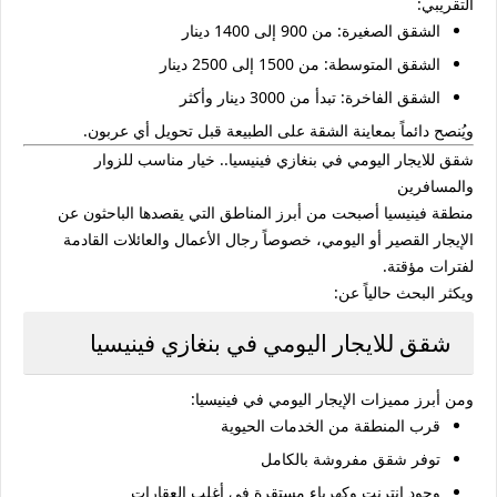
التقريبي:
الشقق الصغيرة: من 900 إلى 1400 دينار
الشقق المتوسطة: من 1500 إلى 2500 دينار
الشقق الفاخرة: تبدأ من 3000 دينار وأكثر
ويُنصح دائماً بمعاينة الشقة على الطبيعة قبل تحويل أي عربون.
شقق للايجار اليومي في بنغازي فينيسيا.. خيار مناسب للزوار
والمسافرين
منطقة فينيسيا أصبحت من أبرز المناطق التي يقصدها الباحثون عن
الإيجار القصير أو اليومي، خصوصاً رجال الأعمال والعائلات القادمة
لفترات مؤقتة.
ويكثر البحث حالياً عن:
شقق للايجار اليومي في بنغازي فينيسيا
ومن أبرز مميزات الإيجار اليومي في فينيسيا:
قرب المنطقة من الخدمات الحيوية
توفر شقق مفروشة بالكامل
وجود إنترنت وكهرباء مستقرة في أغلب العقارات