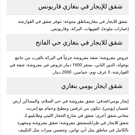
شقق للإيجار في بنغازي قاريونس
شقق للايجار في بنغازيمناطق متنوعة: تتوفر شقق في القوارشة
(عمارات ملونة)، الفويهات، البركة، وقاريونس.
شقق للايجار في بنغازي حي الفاتح
عروض مفروشة: شقة مفروشة جزئياً في البركة بالقرب من جامع
بوغولة، الدور الثاني، بسعر 1600 دينار.عروض غير مفروشة: شقة في
القوارشة، 3 غرف نوم، حمامين، 2000 دينار.
شقق ايجار يومي بنغازي
إيجار يومي/فندقي: شقق مفروشة في حي السلام، والمساكن أرض
عصمان (يومي)، تتكون من غرفتين ومطبخ وحمام مع إنترنت
مجاني.شقق أخرى: شقق في شارع الحجاز الليثي وطابلينو.2.
شقق للايجار في طرابلسشقق مفروشة: شقق مفروشة ومجهزة
بالكامل في مناطق مثل أبي نواس، وتتضمن ميزات مثل التكييف