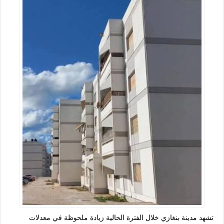
تشهد مدينة بنغازي خلال الفترة الحالية زيادة ملحوظة في معدلات