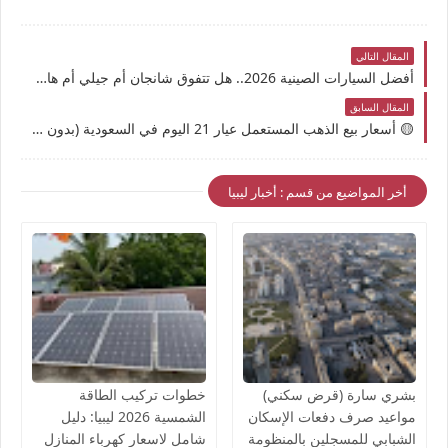
المقال التالي
أفضل السيارات الصينية 2026.. هل تتفوق شانجان أم جيلي أم هافال؟ مقارنة الأسعار والمواصفات والقيمة مقابل السعر
المقال السابق
🟡 أسعار بيع الذهب المستعمل عيار 21 اليوم في السعودية (بدون مصنعية)
أخر المواضيع من قسم : أخبار ليبيا
بشري سارة (قرض سكني)
خطوات تركيب الطاقة
مواعيد صرف دفعات الإسكان
الشمسية 2026 ليبيا: دليل
الشبابي للمسجلين بالمنظومة
شامل لاسعار كهرباء المنازل