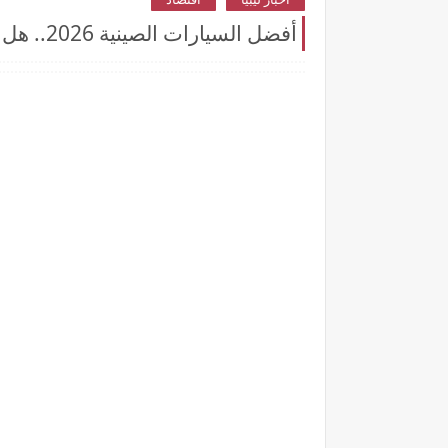
أفضل السيارات الصينية 2026.. هل تتفوق شانجان أم جيلي أم هافال؟ مقارنة الأسعار والمواصفات والقيمة مقابل السعر