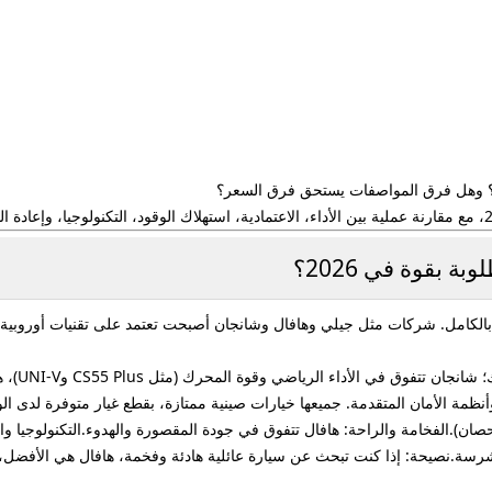
ا؟ وهل فرق المواصفات يستحق فرق السعر؟
 بقوة في 2026؟
ع بالكامل. شركات مثل جيلي وهافال وشانجان أصبحت تعتمد على تقنيات أوروبية
ة وأنظمة الأمان المتقدمة. جميعها خيارات صينية ممتازة، بقطع غيار متوفرة لدى ال
أداء الرياضي والقوة: شانجان هي الأقوى (185-229 حصان).الفخامة والراحة: هافال تتفوق في جودة المقصورة وال
رسة.نصيحة: إذا كنت تبحث عن سيارة عائلية هادئة وفخمة، هافال هي الأفضل، أ