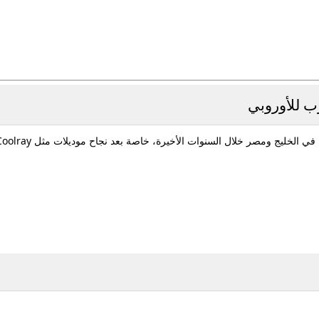
ليج ومصر خلال السنوات الأخيرة، خاصة بعد نجاح موديلات مثل Coolray وMonjaro.