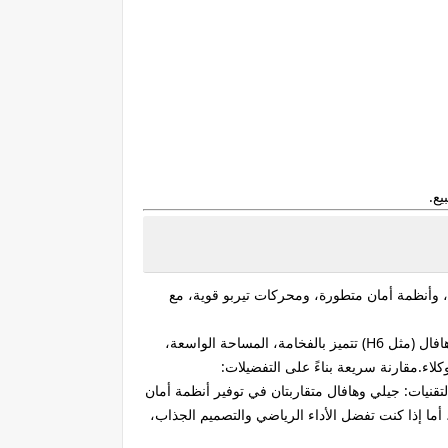
، وأنظمة أمان متطورة، ومحركات تيربو قوية، مع
الاختيار بين شانجان، جيلي، وهافال يعتمد على أولوياتك؛ شانجان تتفوق في الأداء الرياضي وقوة المحرك (مثل CS55 Plus وUNI-V)، هافال (مثل H6) تتميز بالفخامة، المساحة الواسعة،
وكلاء.مقارنة سريعة بناءً على التفضيلات:
هدوء.التكنولوجيا والتقنيات: جيلي وهافال متقاربتان في توفير أنظمة أمان
ما إذا كنت تفضل الأداء الرياضي والتصميم الجذاب،