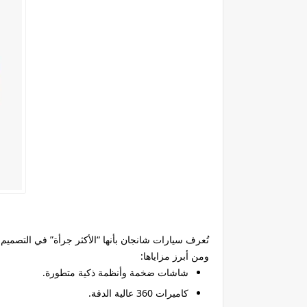
تُعرف سيارات شانجان بأنها “الأكثر جرأة” في التصميم، خاصة سلسلة UNI الرياضية التي تستهدف الش
ومن أبرز مزاياها:
شاشات ضخمة وأنظمة ذكية متطورة.
كاميرات 360 عالية الدقة.