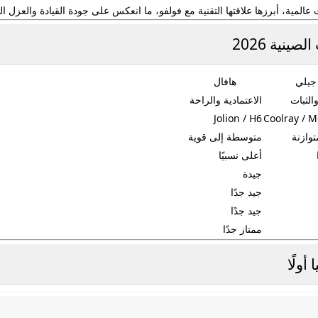
مية، أبرزها علاقتها التقنية مع فولفو، ما انعكس على جودة القيادة والعزل ال
نية 2026
جيلي
هافال
الثبات
الاعتمادية والراحة
Jolion / H6
Coolray / M
توازنة
متوسطة إلى قوية
أعلى نسبيًا
جيدة
جيد جدًا
جيد جدًا
ممتاز جدًا