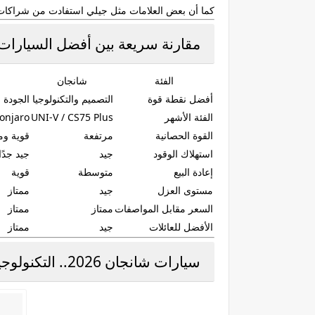
كما أن بعض العلامات مثل جيلي استفادت من شراكات عال
مقارنة سريعة بين أفضل السيارات الصي
الفئة
شانجان
أفضل نقطة قوة
التصميم والتكنولوجيا
الجودة و
الفئة الأشهر
UNI-V / CS75 Plus
onjaro
القوة الحصانية
مرتفعة
قوية وم
استهلاك الوقود
جيد
جيد جدًا
إعادة البيع
متوسطة
قوية
مستوى العزل
جيد
ممتاز
السعر مقابل المواصفات
ممتاز
ممتاز
الأفضل للعائلات
جيد
ممتاز
سيارات شانجان 2026.. التكنولوجيا أولًا