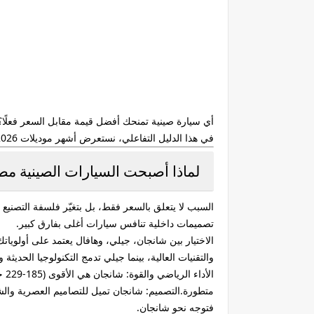
أي سيارة صينية تمنحك أفضل قيمة مقابل السعر فعلً
في هذا الدليل التفاعلي، نستعرض أشهر موديلات 2026، مع مقارنة عملية بين الأداء، الاعتمادية، استهلاك الوقود، التكنولوجيا، وإعادة البيع.
لماذا أصبحت السيارات الصينية مطلوبة
السبب لا يتعلق بالسعر فقط، بل بتغيّر فلسفة التصني
تصميمات داخلية تنافس سيارات أغلى بفارق كبير.
والتقنيات العالية، بينما جيلي تدمج التكنولوجيا الحديث
ال
متطورة.التصميم: شانجان تميل للتصاميم العصرية والش
فتوجه نحو شانجان.