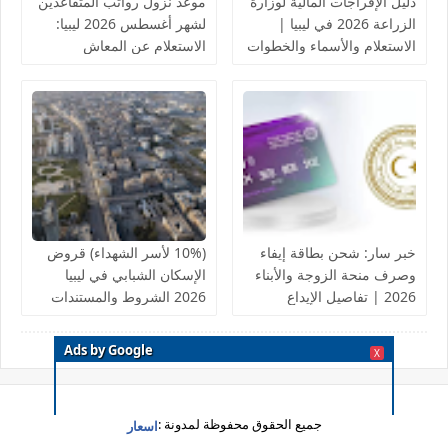
دليل الإفراجات المالية لوزارة
موعد نزول رواتب المتقاعدين
الزراعة 2026 في ليبيا |
لشهر أغسطس 2026 ليبيا:
الاستعلام والأسماء والخطوات
الاستعلام عن المعاش
التقاعدي
خبر سار: شحن بطاقة إيفاء
(10% لأسر الشهداء) قروض
وصرف منحة الزوجة والأبناء
الإسكان الشبابي في ليبيا
2026 | تفاصيل الإيداع
2026 الشروط والمستندات
والروابط الرسمية
المطلوبة | دليل شامل
والتعديلات الجديدة
Ads by Google
X
جميع الحقوق محفوظة لمدونة :
اسعار