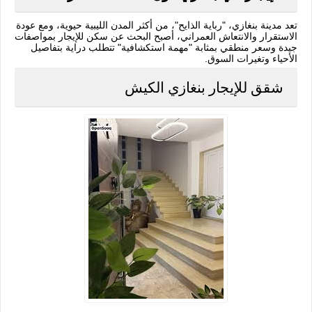
تعد مدينة بنغازي، "رباية الذايح"، من أكثر المدن الليبية حيوية، ومع عودة
الاستقرار والانتعاش العمراني، أصبح البحث عن سكن للإيجار بمواصفات
جيدة وسعر منطقي بمثابة "مهمة استكشافية" تتطلب دراية بتفاصيل
الأحياء وتغيرات السوق.
شقق للإيجار بنغازي الكيش