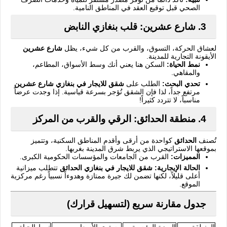
الصحي قبل توقيع العقد في المناطق النامية.
3. شارع عشرين: قلب بنغازي النابض
لعشاق الحركة، التسوق، والقرب من كل شيء، يظل
شارع عشرين
الأيقونة التجارية للمدينة.
نمط الحياة:
السكن هنا يعني أنك وسط الأسواق، المطاعم،
والمقاهي.
تحدي البحث:
الطلب على
شقق للايجار في بنغازي شارع عشرين
مرتفع جداً، لذا فإن الشقق تُؤجر بسرعة قياسية. إذا وجدت عرضاً
مناسباً، لا تتردد كثيراً!
4. منطقة الحدائق: الرقي والقرب من المركز
تُصنف
الحدائق
كواحدة من أرقى وأقدم المناطق السكنية، وتتميز
بموقعها الاستراتيجي الذي يربط شرق المدينة بغربها.
المميزات:
القرب من الجامعات والمؤسسات الحكومية الكبرى.
الحالة الإيجارية:
شقق للايجار في بنغازي الحدائق
تتطلب ميزانية
أعلى قليلاً، لكنها تضمن لك جيرة ممتازة وهدوءاً نسبياً رغم مركزية
الموقع.
جدول مقارنة سريع (لتسهيل قرارك)