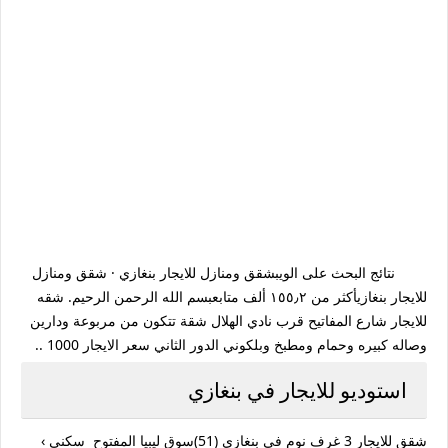
نتائج البحث على الويبشقق ومنازل للايجار بنغازي · شقق ومنازل
للايجار بنغازيأكثر من ١٥٥٫٢ ألف متابعبسم الله الرحمن الرحيم. شقه
للايجار شارع المفاتيح قرب نادي الهلال شقة تتكون من مربوعة ودارين
وصاله كبيره وحمام ومطبخ وبلكوني الدور الثاني سعر الايجار 1000 ..
استوديو للايجار في بنغازي
شقق للايجار 3 غرف نوم في بنغازي ‏(51)سوق ليبيا المفتوح سكني ›