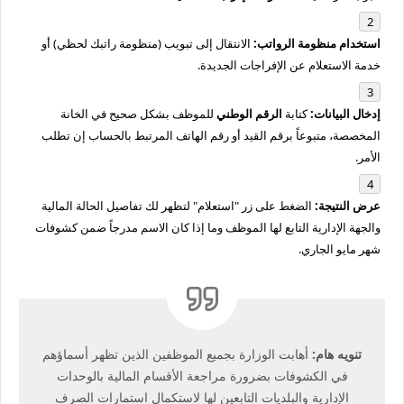
استخدام منظومة الرواتب:
الانتقال إلى تبويب (منظومة راتبك لحظي) أو
خدمة الاستعلام عن الإفراجات الجديدة.
إدخال البيانات:
كتابة
الرقم الوطني
للموظف بشكل صحيح في الخانة
المخصصة، متبوعاً برقم القيد أو رقم الهاتف المرتبط بالحساب إن تطلب
الأمر.
عرض النتيجة:
الضغط على زر "استعلام" لتظهر لك تفاصيل الحالة المالية
والجهة الإدارية التابع لها الموظف وما إذا كان الاسم مدرجاً ضمن كشوفات
شهر مايو الجاري.
تنويه هام:
أهابت الوزارة بجميع الموظفين الذين تظهر أسماؤهم
في الكشوفات بضرورة مراجعة الأقسام المالية بالوحدات
الإدارية والبلديات التابعين لها لاستكمال استمارات الصرف