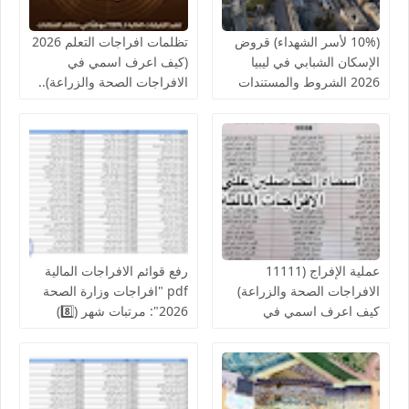
(10% لأسر الشهداء) قروض
تظلمات افراجات التعلم 2026
الإسكان الشبابي في ليبيا
(كيف اعرف اسمي في
2026 الشروط والمستندات
الافراجات الصحة والزراعة)..
المطلوبة | دليل شامل
قوائم اسماء الافراجات المالية
والتعديلات الجديدة
بالخدمات الصحية لمكاتب
الصحة ومراقبات التعليم
عملية الإفراج (11111
رفع قوائم الافراجات المالية
الافراجات الصحة والزراعة)
pdf "افراجات وزارة الصحة
كيف اعرف اسمي في
2026": مرتبات شهر (8️⃣)
افراجات الصحة..والمالية تدعو
تشمل عدد من إلافراجات
لإنجاز الإفراج المالي عن
فردية وجماعية المركز
رواتب الموظفين لشهر
الوطني للبحوث الطبية
أغسطس
والكليات التقنية والمعاهد