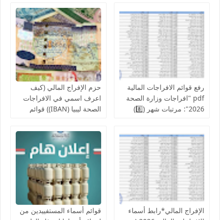
بالخدمات الصحية لمكاتب
لإنجاز الإفراج المالي عن
الصحة ومراقبات التعليم
رواتب الموظفين لشهر
أغسطس
رفع قوائم الافراجات المالية
حزم الإفراج المالي (كيف
pdf "افراجات وزارة الصحة
اعرف اسمي في الافراجات
2026": مرتبات شهر (8️⃣)
الصحة ليبيا (IBAN)) قوائم
تشمل عدد من إلافراجات
اسماء الافراجات عن مراقبة
فردية وجماعية المركز
الخدمات المالية الحجر
الوطني للبحوث الطبية
الزراعي ,جهاز حرس المنشآت
والكليات التقنية والمعاهد
النفطية,جامعة المرقب, فزان,
الزنتان, الجفارة
الإفراج المالي*رابط أسماء
قوائم أسماء المستفييدين من