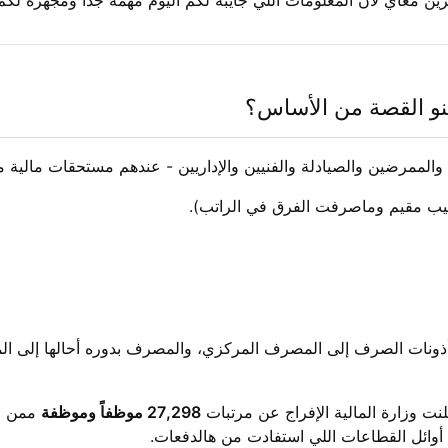
كزين معاي لأن المعلومات اللي جايبة لكم اليوم مهمة جداً ومجهزة ل
والممرضين والصيادلة والفنيين والإداريين - عندهم مستحقات مالية 
يب مقيم وماصرفت الفرق في الراتب).
لت أذونات الصرف إلى المصرف المركزي، والمصرف بدوره أحالها إلى ا
27,298 موظفاً وموظفة
ممن اس
وائل القطاعات اللي استفادت من هالدفعات.