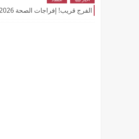
الفرج قريب! إفراجات الصحة 2026 نازلة في حسابات الموظفين... بس إنتَ مشمول ولا لأ؟ وهل راح تصرف بشهر يونيو