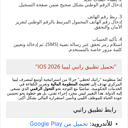
إدخال الرقم الوطني بشكل صحيح ضمن صفحة التسجيل.
3. ربط رقم الهاتف
إدخال رقم الهاتف المحمول المرتبط بالرقم الوطني لتعزيز
الأمان والتحقق.
4. تأكيد الحساب
استلام رمز تحقق عبر رسالة نصية (SMS)، ثم إدخاله وتعيين
كلمة مرور خاصة بالمستخدم.
"تحميل تطبيق راتبي ليبيا 2026 iOS"
تُعدّ منظومة "راتبك لحظي" جزءًا من استراتيجية أوسع لمصرف ليبيا
المركزي تهدف إلى
تحديث المنظومة المالية
وتعزيز الكفاءة في
الخدمات الحكومية، تماشيًا مع التوجه نحو
التحول الرقمي
الذي تسعى
إليه الدولة. هذا التغيير ليس مجرد إجراء تقني، بل هو خطوة نحو تحسين
جودة الحياة للموظف الليبي وتأمين استقراره المالي بشكل أكبر.
رابط تطبيق راتبي
للأندرويد:
تحميل من Google Play