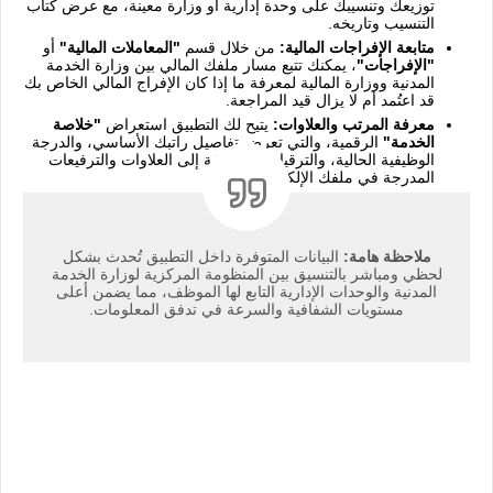
توزيعك وتنسيبك على وحدة إدارية أو وزارة معينة، مع عرض كتاب
التنسيب وتاريخه.
متابعة الإفراجات المالية:
من خلال قسم
"المعاملات المالية"
أو
"الإفراجات"
، يمكنك تتبع مسار ملفك المالي بين وزارة الخدمة
المدنية ووزارة المالية لمعرفة ما إذا كان الإفراج المالي الخاص بك
قد اعتُمد أم لا يزال قيد المراجعة.
معرفة المرتب والعلاوات:
يتيح لك التطبيق استعراض
"خلاصة
الخدمة"
الرقمية، والتي تعرض تفاصيل راتبك الأساسي، والدرجة
الوظيفية الحالية، والترقيات، بالإضافة إلى العلاوات والترفيعات
المدرجة في ملفك الإلكتروني.
ملاحظة هامة:
البيانات المتوفرة داخل التطبيق تُحدث بشكل
لحظي ومباشر بالتنسيق بين المنظومة المركزية لوزارة الخدمة
المدنية والوحدات الإدارية التابع لها الموظف، مما يضمن أعلى
مستويات الشفافية والسرعة في تدفق المعلومات.