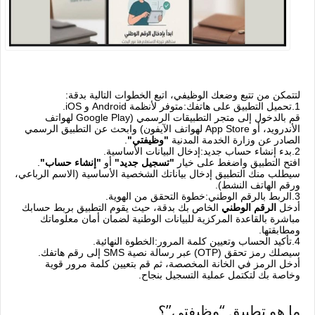
لتتمكن من تتبع وضعك الوظيفي، اتبع الخطوات التالية بدقة:
‫1.
تحميل التطبيق على هاتفك:
‏متوفر لأنظمة Android و iOS.
قم بالدخول إلى متجر التطبيقات الرسمي (Google Play لهواتف
الأندرويد، أو App Store لهواتف الآيفون) وابحث عن التطبيق الرسمي
الصادر عن وزارة الخدمة المدنية
"وظيفتي"
.
‫2.
بدء إنشاء حساب جديد:
‏إدخال البيانات الأساسية.
افتح التطبيق واضغط على خيار
"تسجيل جديد"
أو
"إنشاء حساب"
.
سيطلب منك التطبيق إدخال بياناتك الشخصية الأساسية (الاسم الرباعي،
ورقم الهاتف النشط).
‫3.
الربط بالرقم الوطني:
‏خطوة التحقق من الهوية.
أدخل
الرقم الوطني
الخاص بك بدقة، حيث يقوم التطبيق بربط حسابك
مباشرة بالقاعدة المركزية للبيانات الوطنية لضمان أمان معلوماتك
ومطابقتها.
‫4.
تأكيد الحساب وتعيين كلمة المرور:
‏الخطوة النهائية.
سيصلك رمز تحقق (OTP) عبر رسالة نصية SMS إلى رقم هاتفك.
أدخل الرمز في الخانة المخصصة، ثم قم بتعيين كلمة مرور قوية
وخاصة بك لتكتمل عملية التسجيل بنجاح.
ما هو تطبيق “وظيفتي”؟