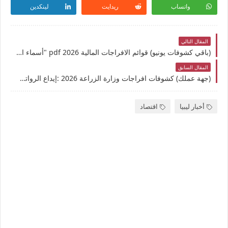
واتساب
ريدايت
لينكدين
المقال التالي
(باقي كشوفات يونيو) قوائم الافراجات المالية 2026 pdf "أسماء الإفراجات عن المرتبات لأكثر من 10 آلاف إفراج
المقال السابق
(جهة عملك) كشوفات افراجات وزارة الزراعة 2026 :إيداع الرواتب تدريجيًا لشهر يونيو عبر منظومة “راتبك لحظي”
أخبار ليبيا
اقتصاد