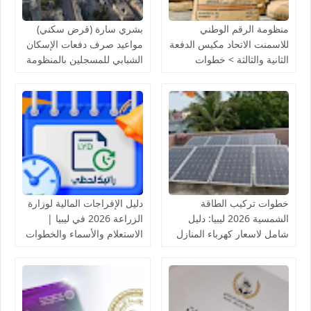
منظومة الرقم الوطني
بشري سارة (قرض سكني)
للاسمنت الاتحاد مكيس الدفعة
مواعيد صرف دفعات الإسكان
الثانية والثالثة > خطوات
الشبابي للمسجلين بالمنظومة
التسجيل والاستعلام عن أسماء
لدى مصرف الادخار
المقبولين
خطوات تركيب الطاقة
دليل الإفراجات المالية لوزارة
الشمسية 2026 ليبيا: دليل
الزراعة 2026 في ليبيا |
شامل لاسعار كهرباء المنازل
الاستعلام والأسماء والخطوات
بالخلايا الشمسية