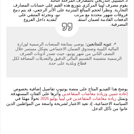
‫3.
التسييل التدريجي بالمصارف:
‏المرحلة الثالثة.
يقوم مصرف ليبيا المركزي بتوزيع هذه القيم على حسابات المصارف
التجارية. ونظراً لحجم المبالغ المترتبة على الأثر الرجعي، قد يتم دمج
فروقات شهور محددة مع مرتب شهر يونيو، وتجزئة المتبقي على
الدفعات القادمة لضمان استقرار السيولة النقدية داخل الفروع
المصرفية.
📌
تنويه للمتابعين:
يوصى بمتابعة المنصات الرسمية لوزارة
المالية الليبية وصندوق الضمان الاجتماعي بشكل مستمر خلال
النصف الثاني من شهر يونيو، حيث تصدر أذونات الصرف
الرسمية متضمنة التقسيم المالي الدقيق والتعديلات المضافة لكل
قطاع وبلدية على حدة.
يوضح هذا الفيديو المتاح على منصة يوتيوب تفاصيل إضافية بخصوص
إعادة تثمين وزيادة معاشات المتقاعدين
وأثرها على الفئات المستهدفة.
وتمثل 
زيادة معاشات المتقاعدين في ليبيا يوليو 2026
تحولًا مهمًا في 
السياسة الاجتماعية، إذ تعيد الاعتبار لشريحة واسعة من المواطنين الذين 
عانوا من تآكل الدخل.