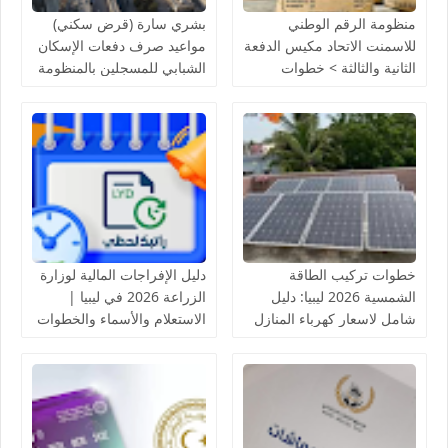
منظومة الرقم الوطني
بشري سارة (قرض سكني)
للاسمنت الاتحاد مكيس الدفعة
مواعيد صرف دفعات الإسكان
الثانية والثالثة > خطوات
الشبابي للمسجلين بالمنظومة
التسجيل والاستعلام عن أسماء
لدى مصرف الادخار
المقبولين
خطوات تركيب الطاقة
دليل الإفراجات المالية لوزارة
الشمسية 2026 ليبيا: دليل
الزراعة 2026 في ليبيا |
شامل لاسعار كهرباء المنازل
الاستعلام والأسماء والخطوات
بالخلايا الشمسية