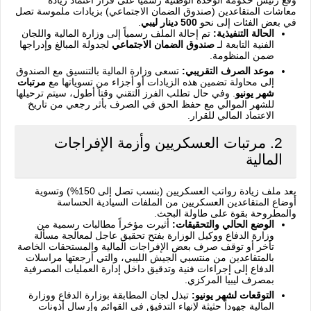
معاشات المتقاعدين (صندوق الضمان الاجتماعي) بزيادات ملموسة تصل
في بعض الفئات إلى نحو
500 دينار ليبي
.
الحالة التنفيذية:
تم إحالة الملف رسمياً إلى وزارة المالية واللجان
الفنية التابعة لـ
صندوق الضمان الاجتماعي
لجدولة المبالغ وإدراجها
ضمن المنظومة.
موعد الصرف التقريبي:
تسعى وزارة المالية بالتنسيق مع الصندوق
إلى محاولة تضمين هذه الزيادات أو أجزاء من تسوياتها مع
مرتبات
شهر يونيو
. وفي حال تطلب الفرز التقني وقتاً أطول، سيتم ترحيلها
للشهر الموالي مع حفظ الحق في الصرف بأثر رجعي من تاريخ
الاعتماد المالي للقرار.
2. مرتبات العسكريين وأزمة الإفراجات
المالية
يعد ملف زيادة رواتب العسكريين (بنسب تصل إلى 150%) وتسوية
أوضاع المتقاعدين العسكريين من الملفات السيادية الحساسة
والمطروحة بقوة على طاولة البحث.
الوضع الحالي والتحقيقات:
أثيرت مؤخراً مطالبات رسمية من
وزارة الدفاع ووكيل الوزارة بفتح تحقيق عاجل لمعالجة مسألة
تأخر أو توقف صرف بعض الإفراجات المالية والمستحقات الخاصة
بالمتقاعدين من منتسبي الجيش الليبي، والتي أرجعتها مراسلات
الدفاع إلى إجراءات فنية وتدقيق داخل إدارة العمليات المصرفية
بمصرف ليبيا المركزي.
التوقعات لشهر يونيو:
تبذل لجان المطابقة بوزارة الدفاع ووزارة
المالية جهوداً حثيثة لإنهاء التدقيق في القوائم وإرسال أذونات