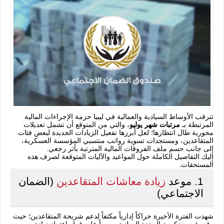
تترقب الأوساط السيادية والعمالية في ليبيا حزمة الإجراءات المالية
المرتبطة بـ
مرتبات شهر يوليو
، والتي من المتوقع أن تشمل تعديلات
محورية طال انتظارها؛ لعل أبرزها تفعيل الزيادات الجديدة لبعض فئات
المتقاعدين، ومستجدات تسوية رواتب منتسبي المؤسسة العسكرية،
إلى جانب حسم ملف الفروقات المالية المترتبة بأثر رجعي.
إليك التفاصيل الكاملة حول المواعيد والآليات المتوقعة لصرف هذه
المستحقات.
1. موعد
زيادة معاشات المتقاعدين
(الضمان
الاجتماعي)
شهدت الفترة الأخيرة حراكاً إدارياً مكثفاً لدعم شريحة المتقاعدين؛ حيث
وقع رئيس حكومة الوحدة الوطنية رسمياً على قرار اعتماد زيادة