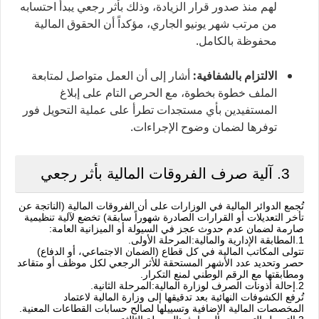
لهم منذ صدور قرار الزيادة، وذلك بأثر رجعي يبدأ احتسابه
من مرتب شهر يونيو الجاري، مؤكداً أن الحقوق المالية
محفوظة بالكامل.
الالتزام بالشفافية:
أشار إلى أن العمل متواصل لمتابعة
الملف خطوة بخطوة، مع الحرص التام على إبلاغ
المستفيدين بأي مستجدات تطرأ على عملية التحويل فور
توفرها لضمان وضوح الإجراءات.
3. آلية صرف الفروقات المالية بأثر رجعي
تُجمع الدوائر المالية في الوزارات على أن الفروقات المالية (الناتجة عن
تأخر التعديلات أو القرارات الصادرة شهوراً سابقة) تخضع لآلية تنظيمية
صارمة لضمان عدم حدوث عجز في السيولة أو الميزانية العامة:
‫1.
المطابقة الإدارية والمالية:
‏المرحلة الأولى.
تتولى المكاتب المالية في كل قطاع (الضمان الاجتماعي، أو الدفاع)
حصر وتحديد عدد الأشهر المستحقة للأثر الرجعي لكل موظف أو متقاعد
ومطابقتها مع الرقم الوطني لمنع التكرار.
‫2.
إحالة أذونات الصرف لوزارة المالية:
‏المرحلة الثانية.
تُرفع الكشوفات النهائية بعد تدقيقها إلى وزارة المالية لاعتماد
المخصصات المالية الإضافية وتسييلها لصالح حسابات القطاعات المعنية.