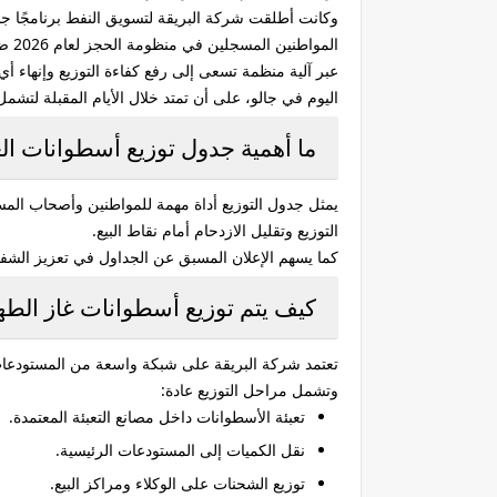
وكانت أطلقت شركة البريقة لتسويق النفط برنامجًا جديد
المواطنين المسجلين في منظومة الحجز لعام 2026 ضمن خطة استراتيجية تهدف إلى تحسين الخدمات المعيشية وتسهيل حصول السكان على احتياجاتهم الأساسية.
عبر آلية منظمة تسعى إلى رفع كفاءة التوزيع وإنهاء أي
اليوم في جالو، على أن تمتد خلال الأيام المقبلة لتش
ما أهمية جدول توزيع أسطوانات الغ
يمثل جدول التوزيع أداة مهمة للمواطنين وأصحاب الم
التوزيع وتقليل الازدحام أمام نقاط البيع.
كما يسهم الإعلان المسبق عن الجداول في تعزيز الشف
كيف يتم توزيع أسطوانات غاز الط
تعتمد شركة البريقة على شبكة واسعة من المستودعات 
وتشمل مراحل التوزيع عادة:
تعبئة الأسطوانات داخل مصانع التعبئة المعتمدة.
نقل الكميات إلى المستودعات الرئيسية.
توزيع الشحنات على الوكلاء ومراكز البيع.