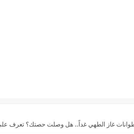
وانات غاز الطهي غداً.. هل وصلت حصتك؟ تعرف على م