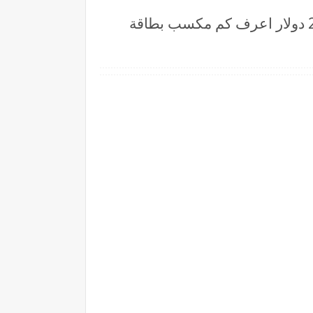
هذة هي قيمة شحن بطاقة 2000 دولار عبر رابط منظومة حجز مصرف ليبيا المركزي 2000 دولار اعرف كم مكسب بطاقة