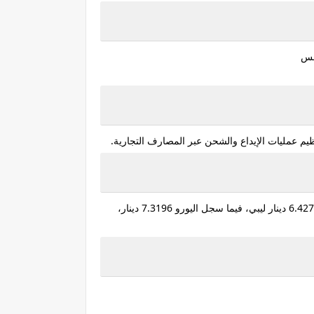
يم عمليات الإيداع والشحن عبر المصارف التجارية.
وفي سياق متصل، أعلن مصرف ليبيا المركزي في نشرته الرسمية، الصادرة ليوم الخميس 02-07-2026، أن سعر صرف الدولار بلغ 6.4277 دينار ليبي، فيما سجل اليورو 7.3196 دينار،