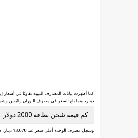
دينار، بينما بلغ السعر في مصرف النوران واليَقين وشمال أفريقيا 5
كم قيمة شحن بطاقة 2000 دولار
وسجل مصرف الوحدة أعلى سعر عند 13.070 دينار، في حين جاء مصرف المتحد كأقل مستوى عند 12.920 دينار، مع تسجيل باقي المصارف مستويات متقاربة بين هذه القيم.