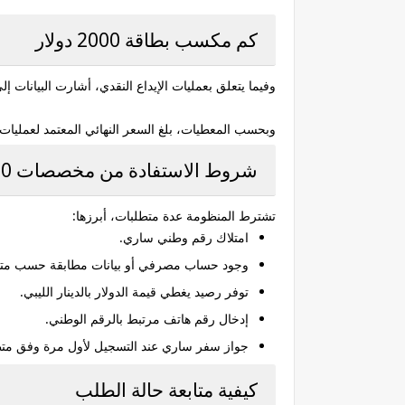
كم مكسب بطاقة 2000 دولار
وفيما يتعلق بعمليات الإيداع النقدي، أشارت البيانات إلى إضافة رسوم ثابتة قدرها 65 دينار ليبي عند الإيداع النقد
وبحسب المعطيات، بلغ السعر النهائي المعتمد لعمليات الإيداع نحو 6.45984 دينار، وفق آلية احتساب تشمل سعر الصرف الرسمي مضافًا إليه
شروط الاستفادة من مخصصات 2000 دولار
تشترط المنظومة عدة متطلبات، أبرزها:
امتلاك رقم وطني ساري.
وجود حساب مصرفي أو بيانات مطابقة حسب متطل
توفر رصيد يغطي قيمة الدولار بالدينار الليبي.
إدخال رقم هاتف مرتبط بالرقم الوطني.
جواز سفر ساري عند التسجيل لأول مرة وفق متط
كيفية متابعة حالة الطلب