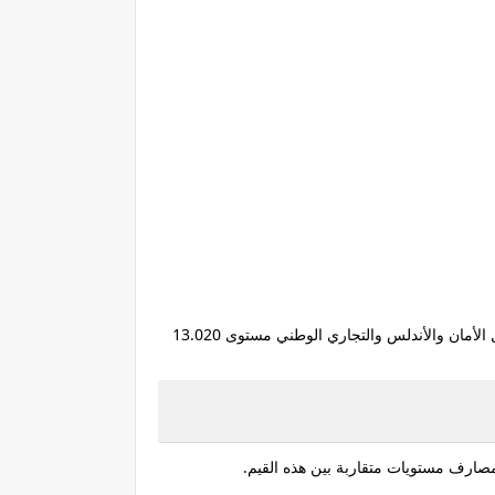
كما أظهرت بيانات المصارف الليبية تفاوتًا في أسعار إيداع بطاقات الأغراض الشخصية بين المصارف، حيث سجلت بعض المصارف مثل الأمان والأندلس والتجاري الوطني مستوى 13.020