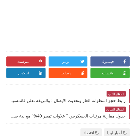
فيسبوك
تويتر
بنترست
واتساب
ريدايت
لينكدين
المقال التالي
رابط حجز اسطوانة الغاز وتحديث الايصال : والبريقة تعلن قائمةتوزيع أسطوانات الغاز اليوم (6 يوليو 2026)
المقال السابق
جدول مقارنة مرتبات العسكريين " علاوات تمييز 40%" مع بدء صرف مرتبات منتسبي قوات "القيادة العامة" لشهر يونيو (7) بالزيادة الجديدة
أخبار ليبيا
اقتصاد