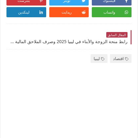
فيسبوك
تويتر
بنترست
واتساب
ريدايت
لينكدين
المقال السابق
رابط منحة الزوجة والأبناء في ليبيا 2025 وصرف الملاحق المالية للأسر التي استكملت بياناتها
اقتصاد
ليبيا