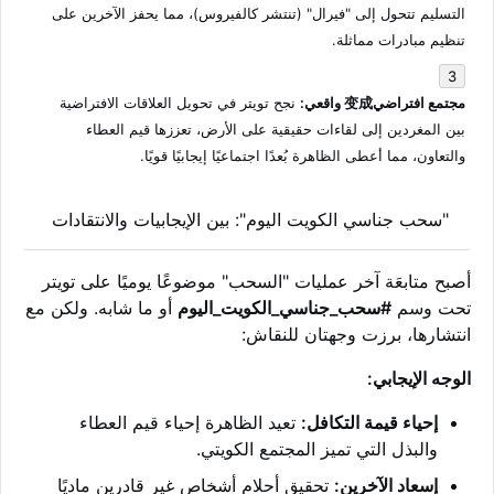
التسليم تتحول إلى "فيرال" (تنتشر كالفيروس)، مما يحفز الآخرين على
تنظيم مبادرات مماثلة.
مجتمع افتراضي变成 واقعي:
نجح تويتر في تحويل العلاقات الافتراضية
بين المغردين إلى لقاءات حقيقية على الأرض، تعززها قيم العطاء
والتعاون، مما أعطى الظاهرة بُعدًا اجتماعيًا إيجابيًا قويًا.
"سحب جناسي الكويت اليوم": بين الإيجابيات والانتقادات
أصبح متابعَة آخر عمليات "السحب" موضوعًا يوميًا على تويتر
تحت وسم
#سحب_جناسي_الكويت_اليوم
أو ما شابه. ولكن مع
انتشارها، برزت وجهتان للنقاش:
الوجه الإيجابي:
إحياء قيمة التكافل:
تعيد الظاهرة إحياء قيم العطاء
والبذل التي تميز المجتمع الكويتي.
إسعاد الآخرين:
تحقيق أحلام أشخاص غير قادرين ماديًا