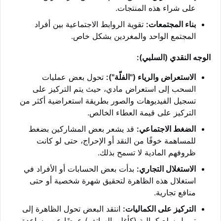
على شراء هذه المنتجات.
بناء المجتمعات:
تقوية الروابط الاجتماعية بين أفراد
المجتمع الواحد والمغردين بشكل خاص.
الوجه النقدي (السلبي):
الاستعراض والرياء ("الفلّة"):
تحول بعض عمليات
السحب إلى استعراض مادي، حيث يتم التركيز على
تسجيل الفيديوهات والصور بطريقة استعراضية أكثر من
التركيز على قيمة العطاء الخالص.
الضغط الاجتماعي:
قد يشعر بعض المشاركين بضغط
للمساهمة خوفًا من النقد أو الإحراج، حتى لو كانت
ظروفهم المادية لا تسمح بذلك.
الاستغلال التجاري:
بدأت بعض الحسابات أو الأفراد في
استغلال هذه الظاهرة لتحقيق شهرة شخصية أو حتى
منافع تجارية.
التركيز على الكماليات:
انتقد البعض تحول الظاهرة إلى
تمويل سلع كمالية (كأغلى الهواتف) عوضًا عن مساعدة