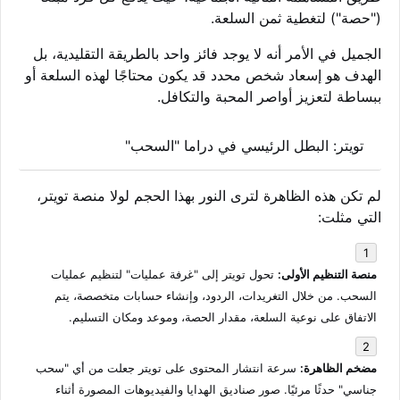
("حصة") لتغطية ثمن السلعة.
الجميل في الأمر أنه لا يوجد فائز واحد بالطريقة التقليدية، بل
الهدف هو إسعاد شخص محدد قد يكون محتاجًا لهذه السلعة أو
ببساطة لتعزيز أواصر المحبة والتكافل.
تويتر: البطل الرئيسي في دراما "السحب"
لم تكن هذه الظاهرة لترى النور بهذا الحجم لولا منصة تويتر،
التي مثلت:
منصة التنظيم الأولى:
تحول تويتر إلى "غرفة عمليات" لتنظيم عمليات
السحب. من خلال التغريدات، الردود، وإنشاء حسابات متخصصة، يتم
الاتفاق على نوعية السلعة، مقدار الحصة، وموعد ومكان التسليم.
مضخم الظاهرة:
سرعة انتشار المحتوى على تويتر جعلت من أي "سحب
جناسي" حدثًا مرئيًا. صور صناديق الهدايا والفيديوهات المصورة أثناء