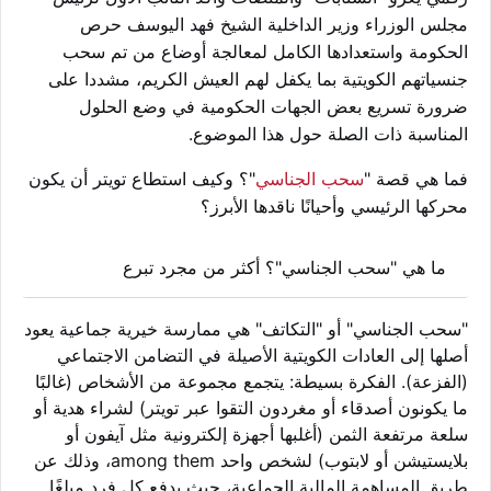
مجلس الوزراء وزير الداخلية الشيخ فهد اليوسف حرص
الحكومة واستعدادها الكامل لمعالجة أوضاع من تم سحب
جنسياتهم الكويتية بما يكفل لهم العيش الكريم، مشددا على
ضرورة تسريع بعض الجهات الحكومية في وضع الحلول
المناسبة ذات الصلة حول هذا الموضوع.
فما هي قصة "
سحب الجناسي
"؟ وكيف استطاع تويتر أن يكون
محركها الرئيسي وأحيانًا ناقدها الأبرز؟
ما هي "سحب الجناسي"؟ أكثر من مجرد تبرع
"سحب الجناسي" أو "التكاتف" هي ممارسة خيرية جماعية يعود
أصلها إلى العادات الكويتية الأصيلة في التضامن الاجتماعي
(الفزعة). الفكرة بسيطة: يتجمع مجموعة من الأشخاص (غالبًا
ما يكونون أصدقاء أو مغردون التقوا عبر تويتر) لشراء هدية أو
سلعة مرتفعة الثمن (أغلبها أجهزة إلكترونية مثل آيفون أو
بلايستيشن أو لابتوب) لشخص واحد among them، وذلك عن
طريق المساهمة المالية الجماعية، حيث يدفع كل فرد مبلغًا