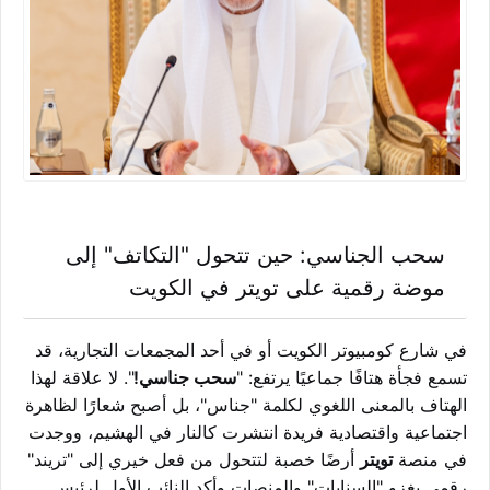
سحب الجناسي: حين تتحول "التكاتف" إلى
موضة رقمية على تويتر في الكويت
في شارع كومبيوتر الكويت أو في أحد المجمعات التجارية، قد
تسمع فجأة هتافًا جماعيًا يرتفع: "
سحب جناسي!
". لا علاقة لهذا
الهتاف بالمعنى اللغوي لكلمة "جناس"، بل أصبح شعارًا لظاهرة
اجتماعية واقتصادية فريدة انتشرت كالنار في الهشيم، ووجدت
في منصة
تويتر
أرضًا خصبة لتتحول من فعل خيري إلى "تريند"
رقمي يغزو "السنابات" والمنصات و
أكد النائب الأول لرئيس